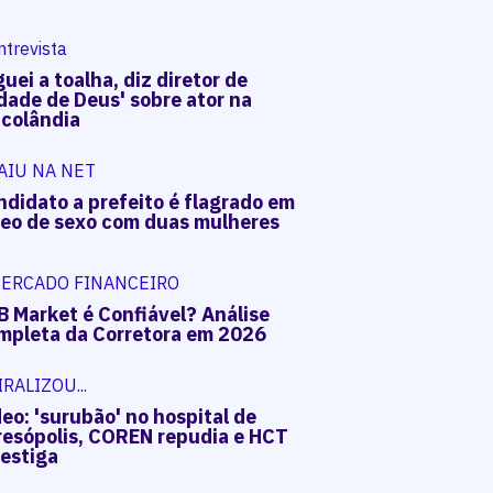
ntrevista
uei a toalha, diz diretor de
dade de Deus' sobre ator na
acolândia
AIU NA NET
ndidato a prefeito é flagrado em
deo de sexo com duas mulheres
ERCADO FINANCEIRO
B Market é Confiável? Análise
mpleta da Corretora em 2026
IRALIZOU...
eo: 'surubão' no hospital de
resópolis, COREN repudia e HCT
vestiga