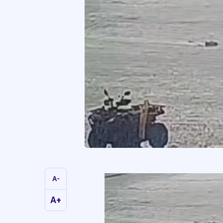
A-
A+