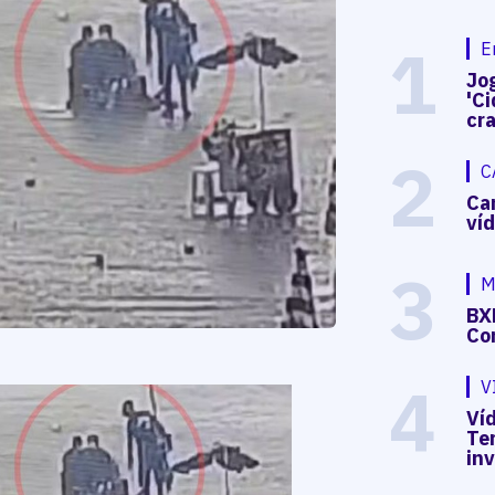
1
E
Jog
'Ci
cr
2
C
Ca
ví
3
M
BX
Co
4
V
Víd
Te
in