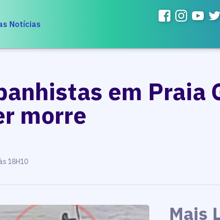
as Notícias
 banhistas em Praia 
r morre
 às 18H10
Mais 