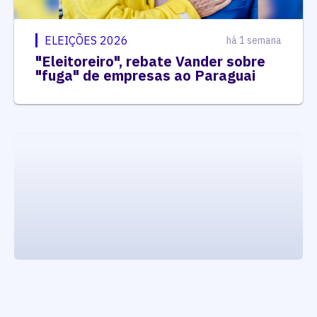
ELEIÇÕES 2026
há 1 semana
"Eleitoreiro", rebate Vander sobre
"fuga" de empresas ao Paraguai
executando carrega_noticias_json()