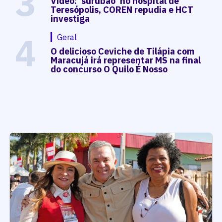
3
Vídeo: 'surubão' no hospital de
Teresópolis, COREN repudia e HCT
investiga
4
Geral
O delicioso Ceviche de Tilápia com
Maracujá irá representar MS na final
do concurso O Quilo É Nosso