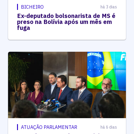
BICHEIRO
há 3 dias
Ex-deputado bolsonarista de MS é
preso na Bolívia após um mês em
fuga
ATUAÇÃO PARLAMENTAR
há 6 dias