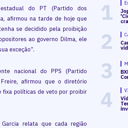
1
E
 estadual do PT (Partido dos
Jog
'Ci
a, afirmou na tarde de hoje que
cr
enha se decidido pela proibição
2
C
opositores ao governo Dilma, ele
Ca
ví
sua exceção”.
3
M
nte nacional do PPS (Partido
BX
Co
 Freire, afirmou que o diretório
4
V
fixa políticas de veto por proibir
Víd
Te
in
 Garcia relata que cada região