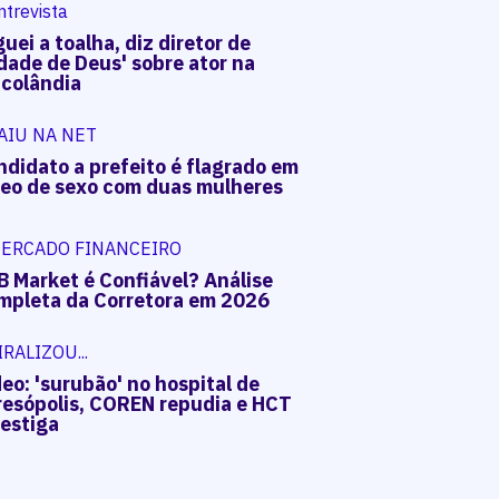
ntrevista
uei a toalha, diz diretor de
dade de Deus' sobre ator na
acolândia
AIU NA NET
ndidato a prefeito é flagrado em
deo de sexo com duas mulheres
ERCADO FINANCEIRO
B Market é Confiável? Análise
mpleta da Corretora em 2026
IRALIZOU...
eo: 'surubão' no hospital de
resópolis, COREN repudia e HCT
vestiga