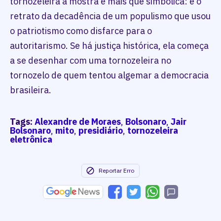
tornozeleira à mostra é mais que simbólica: é o
retrato da decadência de um populismo que usou
o patriotismo como disfarce para o
autoritarismo. Se há justiça histórica, ela começa
a se desenhar com uma tornozeleira no
tornozelo de quem tentou algemar a democracia
brasileira.
Tags:
Alexandre de Moraes
,
Bolsonaro
,
Jair
Bolsonaro
,
mito
,
presidiário
,
tornozeleira
eletrônica
Reportar Erro