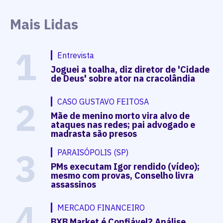
Mais Lidas
1
Entrevista
Joguei a toalha, diz diretor de 'Cidade
de Deus' sobre ator na cracolândia
2
CASO GUSTAVO FEITOSA
Mãe de menino morto vira alvo de
ataques nas redes; pai advogado e
madrasta são presos
3
PARAISÓPOLIS (SP)
PMs executam Igor rendido (vídeo);
mesmo com provas, Conselho livra
assassinos
4
MERCADO FINANCEIRO
BXB Market é Confiável? Análise