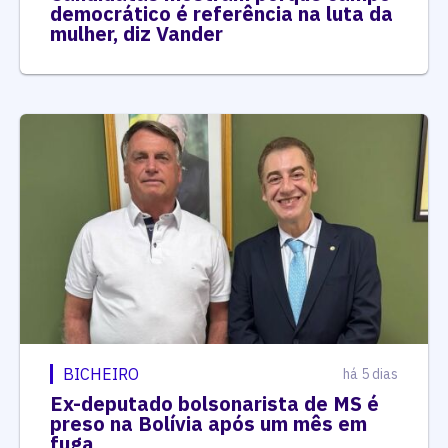
democrático é referência na luta da
mulher, diz Vander
BICHEIRO
há 5 dias
Ex-deputado bolsonarista de MS é
preso na Bolívia após um mês em
fuga