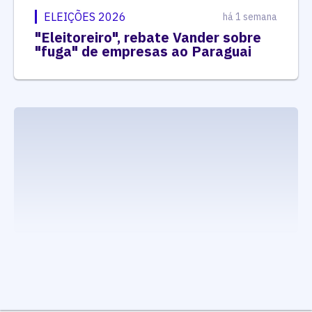
ELEIÇÕES 2026
há 1 semana
"Eleitoreiro", rebate Vander sobre
"fuga" de empresas ao Paraguai
executando carrega_noticias_json()