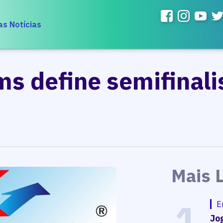
as Notícias
s define semifinali
Mais 
1
E
Jog