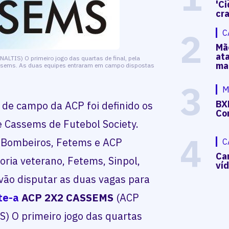
'Ci
cr
2
C
Mã
at
TIS) O primeiro jogo das quartas de final, pela
ma
Cassems. As duas equipes entraram em campo dispostas
3
M
BX
de campo da ACP foi definido os
Co
e Cassems de Futebol Society.
4
s, Bombeiros, Fetems e ACP
C
Ca
oria veterano, Fetems, Sinpol,
ví
ão disputar as duas vagas para
ACP 2X2 CASSEMS
(ACP
 O primeiro jogo das quartas