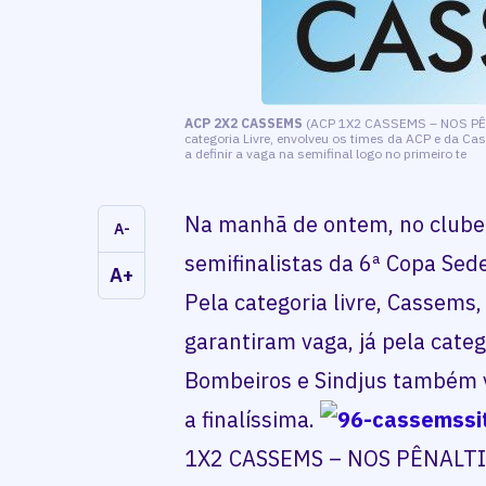
ACP 2X2 CASSEMS
(ACP 1X2 CASSEMS – NOS PÊNAL
categoria Livre, envolveu os times da ACP e da 
a definir a vaga na semifinal logo no primeiro te
Na manhã de ontem, no clube 
A-
semifinalistas da 6ª Copa Sed
A+
Pela categoria livre, Cassem
garantiram vaga, já pela categ
Bombeiros e Sindjus também v
a finalíssima.
1X2 CASSEMS – NOS PÊNALTIS)