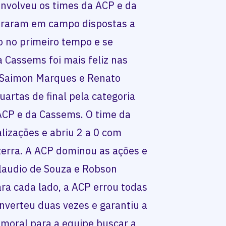
, envolveu os times da ACP e da
traram em campo dispostas a
go no primeiro tempo e se
 Cassems foi mais feliz nas
om Saimon Marques e Renato
uartas de final pela categoria
 ACP e da Cassems. O time da
alizações e abriu 2 a 0 com
erra. A ACP dominou as ações e
laudio de Souza e Robson
ra cada lado, a ACP errou todas
nverteu duas vezes e garantiu a
a moral para a equipe buscar a