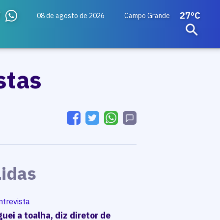
27ºC
08 de agosto de 2026
Campo Grande
stas
Lidas
ntrevista
uei a toalha, diz diretor de