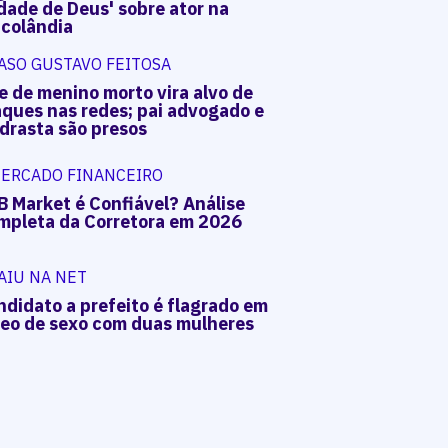
dade de Deus' sobre ator na
acolândia
ASO GUSTAVO FEITOSA
e de menino morto vira alvo de
aques nas redes; pai advogado e
drasta são presos
ERCADO FINANCEIRO
B Market é Confiável? Análise
mpleta da Corretora em 2026
AIU NA NET
ndidato a prefeito é flagrado em
deo de sexo com duas mulheres