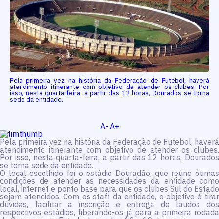
Pela primeira vez na história da Federação de Futebol, haverá
atendimento itinerante com objetivo de atender os clubes. Por
isso, nesta quarta-feira, a partir das 12 horas, Dourados se torna
sede da entidade.
A-
A+
Pela primeira vez na história da Federação de Futebol, haverá
atendimento itinerante com objetivo de atender os clubes.
Por isso, nesta quarta-feira, a partir das 12 horas, Dourados
se torna sede da entidade.
O local escolhido foi o estádio Douradão, que reúne ótimas
condições de atender as necessidades da entidade como
local, internet e ponto base para que os clubes Sul do Estado
sejam atendidos. Com os staff da entidade, o objetivo é tirar
dúvidas, facilitar a inscrição e entrega de laudos dos
respectivos estádios, liberando-os já para a primeira rodada