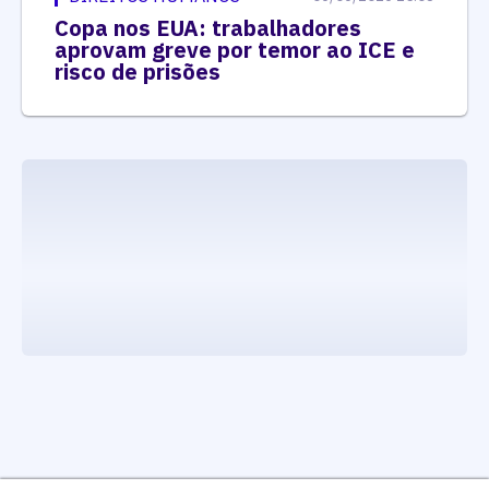
Copa nos EUA: trabalhadores
aprovam greve por temor ao ICE e
risco de prisões
executando carrega_noticias_json()