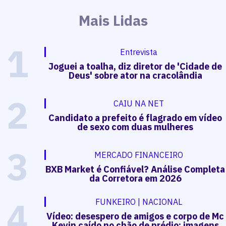
Mais Lidas
1
Entrevista
Joguei a toalha, diz diretor de 'Cidade de
Deus' sobre ator na cracolândia
2
CAIU NA NET
Candidato a prefeito é flagrado em vídeo
de sexo com duas mulheres
3
MERCADO FINANCEIRO
BXB Market é Confiável? Análise Completa
da Corretora em 2026
4
FUNKEIRO | NACIONAL
Vídeo: desespero de amigos e corpo de Mc
Kevin caído no chão de prédio; imagens