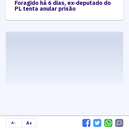
Foragido há 6 dias, ex-deputado do
PL tenta anular prisão
executando carrega_noticias_json()
A+
A-