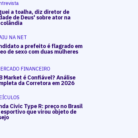
ntrevista
uei a toalha, diz diretor de
dade de Deus' sobre ator na
acolândia
AIU NA NET
ndidato a prefeito é flagrado em
deo de sexo com duas mulheres
ERCADO FINANCEIRO
B Market é Confiável? Análise
mpleta da Corretora em 2026
EÍCULOS
da Civic Type R: preço no Brasil
 esportivo que virou objeto de
sejo