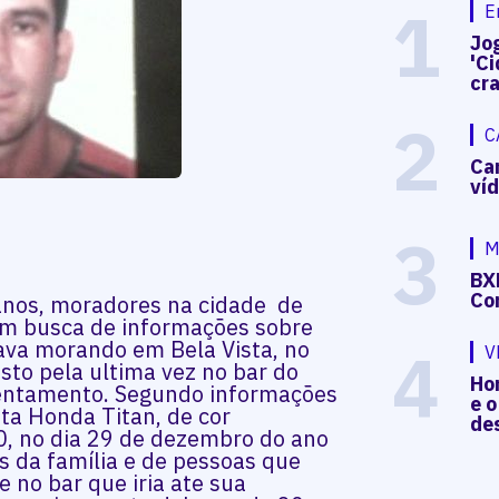
1
E
Jog
'Ci
cr
2
C
Ca
ví
3
M
BX
Co
 anos, moradores na cidade de
m busca de informações sobre
tava morando em Bela Vista, no
4
V
isto pela ultima vez no bar do
Hon
sentamento. Segundo informações
e o
ta Honda Titan, de cor
de
, no dia 29 de dezembro do ano
 da família e de pessoas que
e no bar que iria ate sua