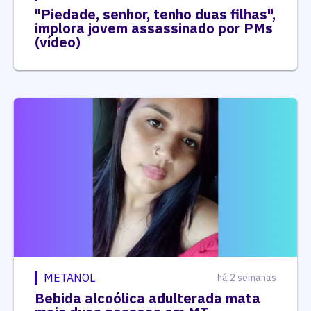
"Piedade, senhor, tenho duas filhas",
implora jovem assassinado por PMs
(vídeo)
METANOL
há 2 semanas
Bebida alcoólica adulterada mata