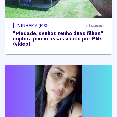
IVINHEMA (MS)
há 1 semana
"Piedade, senhor, tenho duas filhas",
implora jovem assassinado por PMs
(vídeo)