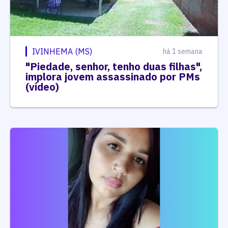
IVINHEMA (MS)
há 1 semana
"Piedade, senhor, tenho duas filhas",
implora jovem assassinado por PMs
(vídeo)