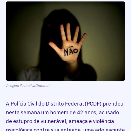
Imagem ilustrativa/Internet
A Polícia Civil do Distrito Federal (PCDF) prendeu
nesta semana um homem de 42 anos, acusado
de estupro de vulnerável, ameaça e violência
psicológica contra sua enteada, uma adolescente