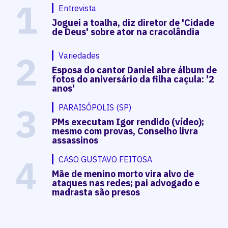
1
Entrevista
Joguei a toalha, diz diretor de 'Cidade
de Deus' sobre ator na cracolândia
2
Variedades
Esposa do cantor Daniel abre álbum de
fotos do aniversário da filha caçula: '2
anos'
3
PARAISÓPOLIS (SP)
PMs executam Igor rendido (vídeo);
mesmo com provas, Conselho livra
assassinos
4
CASO GUSTAVO FEITOSA
Mãe de menino morto vira alvo de
ataques nas redes; pai advogado e
madrasta são presos