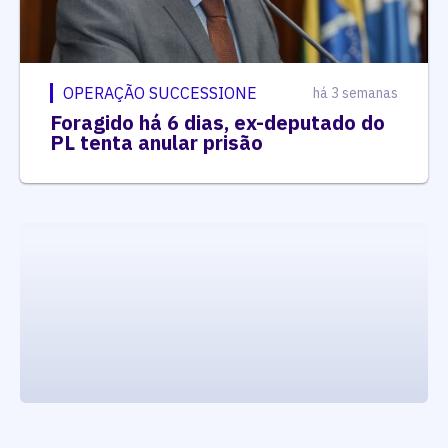
OPERAÇÃO SUCCESSIONE
há 3 semanas
Foragido há 6 dias, ex-deputado do
PL tenta anular prisão
executando carrega_noticias_json()