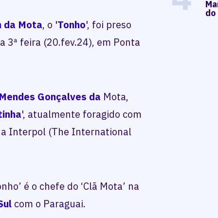
Mar
do
m da Mota
, o '
Tonho
', foi preso
a 3ª feira (20.fev.24), em Ponta
 Mendes Gonçalves da
Mota,
tinha
', atualmente foragido com
a Interpol (The International
nho’ é o chefe do ‘Clã Mota’ na
Sul
com o Paraguai.