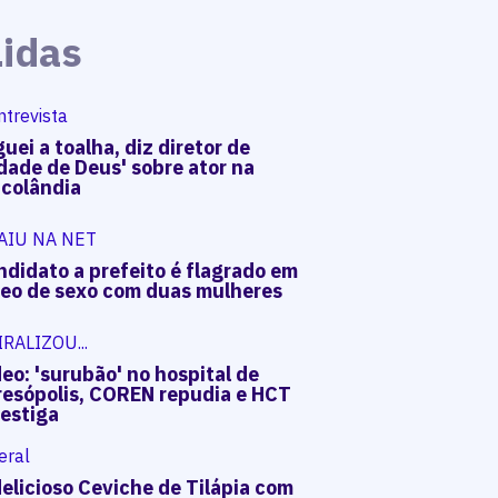
Lidas
ntrevista
uei a toalha, diz diretor de
dade de Deus' sobre ator na
acolândia
AIU NA NET
ndidato a prefeito é flagrado em
deo de sexo com duas mulheres
IRALIZOU...
eo: 'surubão' no hospital de
resópolis, COREN repudia e HCT
vestiga
eral
elicioso Ceviche de Tilápia com