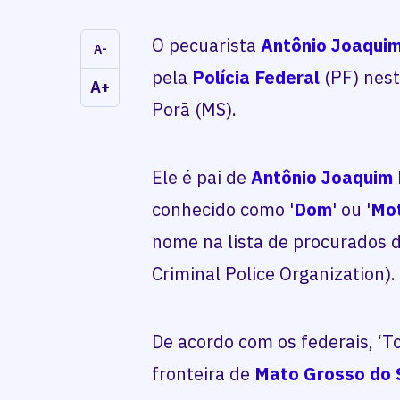
O pecuarista
Antônio Joaqui
A-
pela
Polícia Federal
(PF) nest
A+
Porã (MS).
Ele é pai de
Antônio Joaquim
conhecido como '
Dom
' ou '
Mo
nome na lista de procurados d
Criminal Police Organization).
De acordo com os federais, ‘To
fronteira de
Mato Grosso do 