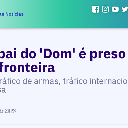
as Notícias
pai do 'Dom' é preso
fronteira
áfico de armas, tráfico internaci
sa
 às 23H59