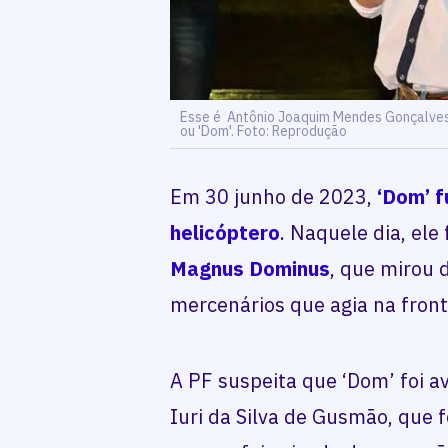
Esse é Antônio Joaquim Mendes Gonçalves
ou 'Dom'. Foto: Reprodução
Em 30 junho de 2023,
‘Dom’ 
helicóptero
. Naquele dia, ele
Magnus Dominus
, que mirou
mercenários que agia na front
A PF suspeita que ‘Dom’ foi av
Iuri da Silva de Gusmão, que f