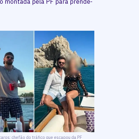
ão montada pela PF para prendê-
 caros: chefão do tráfico que escapou da PF