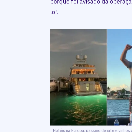
porque foi avisado da operaç
lo".
Hotéis na Europa, passeio de iate e vinhos