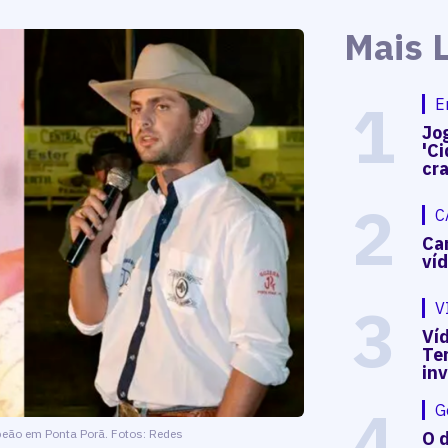
Mais 
1
E
Jog
'Ci
cr
2
C
Ca
ví
3
V
Víd
Te
in
4
G
 peão em Ponta Porã. Fotos: Redes
O d