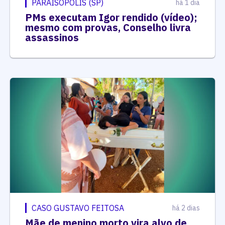
PARAISÓPOLIS (SP)
há 1 dia
PMs executam Igor rendido (vídeo);
mesmo com provas, Conselho livra
assassinos
CASO GUSTAVO FEITOSA
há 2 dias
Mãe de menino morto vira alvo de