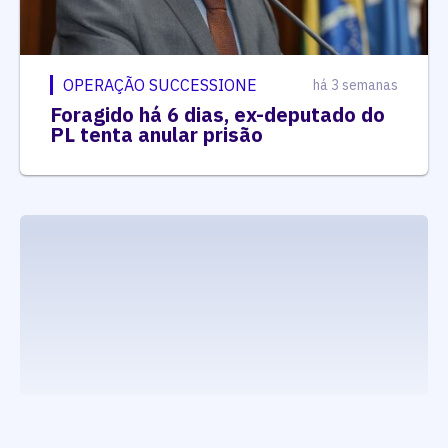
OPERAÇÃO SUCCESSIONE
há 3 semanas
Foragido há 6 dias, ex-deputado do
PL tenta anular prisão
executando carrega_noticias_json()