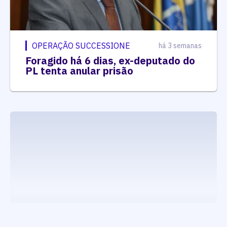
OPERAÇÃO SUCCESSIONE
há 3 semanas
Foragido há 6 dias, ex-deputado do
PL tenta anular prisão
executando carrega_noticias_json()