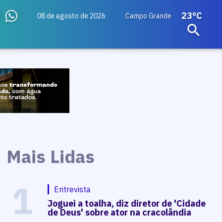
23ºC
08 de agosto de 2026
Campo Grande
Mais Lidas
1
Entrevista
Joguei a toalha, diz diretor de 'Cidade
de Deus' sobre ator na cracolândia