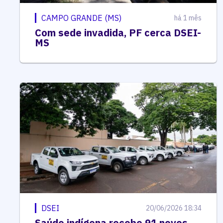
CAMPO GRANDE (MS)
há 1 mês
Com sede invadida, PF cerca DSEI-
MS
DSEI
20/06/2026 18:34
Saúde indígena recebe 91 novos