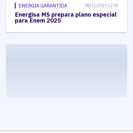
ENERGIA GARANTIDA
08/11/2025 12:59
Energisa MS prepara plano especial
para Enem 2025
executando carrega_noticias_json()