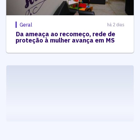
Geral
há 2 dias
Da ameaça ao recomeço, rede de
proteção à mulher avança em MS
executando carrega_noticias_json()