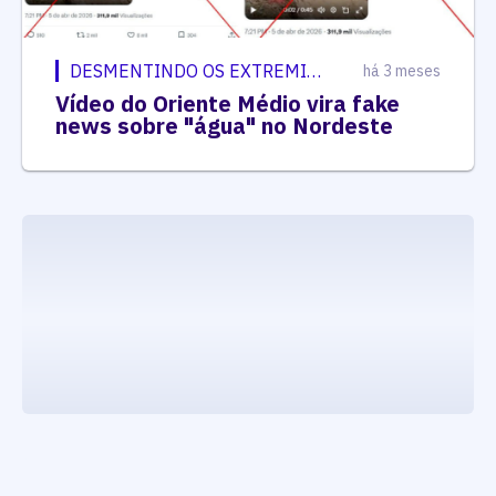
DESMENTINDO OS EXTREMISTAS
há 3 meses
Vídeo do Oriente Médio vira fake
news sobre "água" no Nordeste
executando carrega_noticias_json()