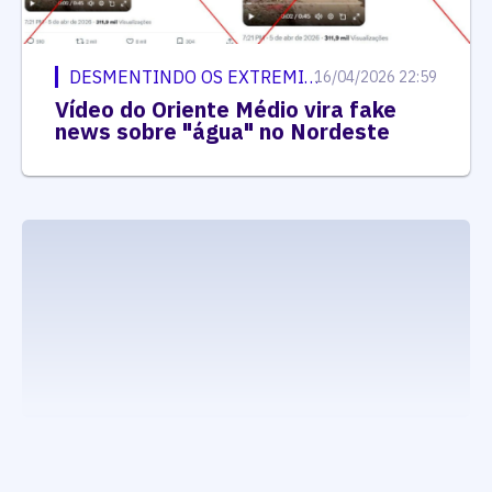
DESMENTINDO OS EXTREMISTAS
16/04/2026 22:59
Vídeo do Oriente Médio vira fake
news sobre "água" no Nordeste
executando carrega_noticias_json()