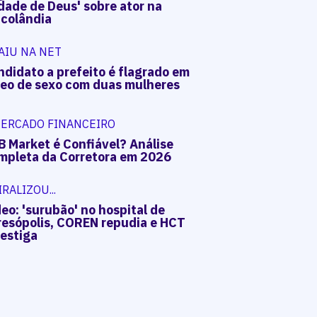
dade de Deus' sobre ator na
acolândia
AIU NA NET
ndidato a prefeito é flagrado em
deo de sexo com duas mulheres
ERCADO FINANCEIRO
B Market é Confiável? Análise
mpleta da Corretora em 2026
IRALIZOU...
eo: 'surubão' no hospital de
resópolis, COREN repudia e HCT
vestiga