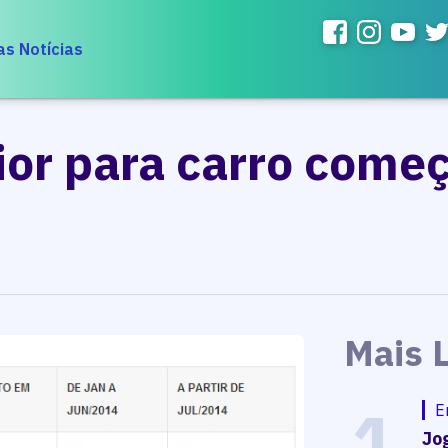
as Notícias
or para carro começ
Mais 
1
E
Jog