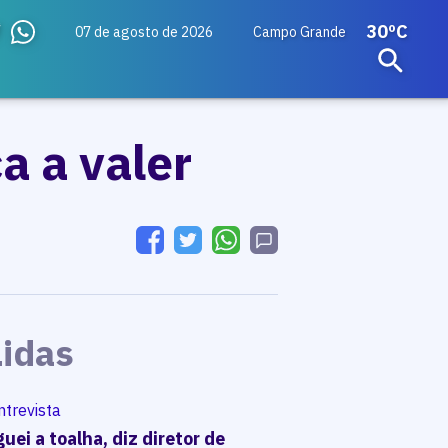
30ºC
07 de agosto de 2026
Campo Grande
a a valer
Lidas
ntrevista
uei a toalha, diz diretor de