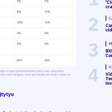
'Ci
cr
2
C
Ca
ví
3
M
BX
Co
4
V
volta a subir gradualmente para suas alíquotas
Víd
ste não será integral, mas parcelado em duas vezes ao
Te
in