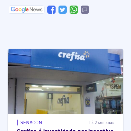
SENACON
há 2 semanas