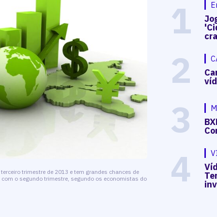
1
E
Jog
'Ci
cr
2
C
Ca
ví
3
M
BX
Co
4
V
Víd
terceiro trimestre de 2013 e tem grandes chances de
Te
o com o segundo trimestre, segundo os economistas do
in