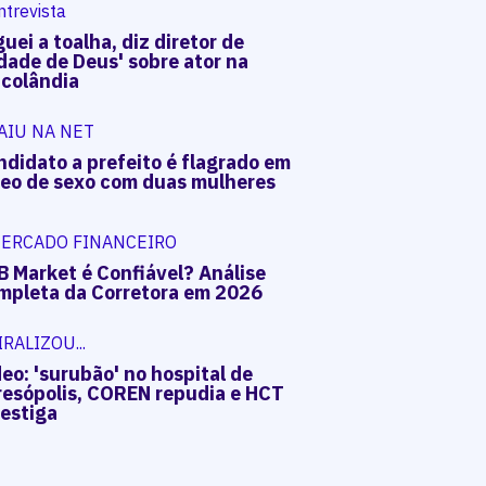
ntrevista
uei a toalha, diz diretor de
dade de Deus' sobre ator na
acolândia
AIU NA NET
ndidato a prefeito é flagrado em
deo de sexo com duas mulheres
ERCADO FINANCEIRO
B Market é Confiável? Análise
mpleta da Corretora em 2026
IRALIZOU...
eo: 'surubão' no hospital de
resópolis, COREN repudia e HCT
vestiga