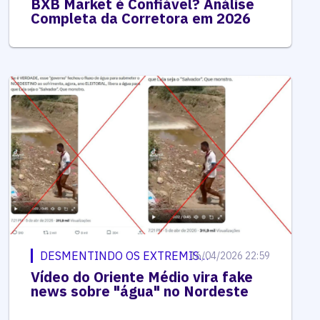
BXB Market é Confiável? Análise
Completa da Corretora em 2026
DESMENTINDO OS EXTREMISTAS
16/04/2026 22:59
Vídeo do Oriente Médio vira fake
news sobre "água" no Nordeste