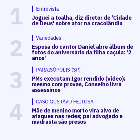
1
Entrevista
Joguei a toalha, diz diretor de 'Cidade
de Deus' sobre ator na cracolândia
2
Variedades
Esposa do cantor Daniel abre álbum de
fotos do aniversário da filha caçula: '2
anos'
3
PARAISÓPOLIS (SP)
PMs executam Igor rendido (vídeo);
mesmo com provas, Conselho livra
assassinos
4
CASO GUSTAVO FEITOSA
Mãe de menino morto vira alvo de
ataques nas redes; pai advogado e
madrasta são presos