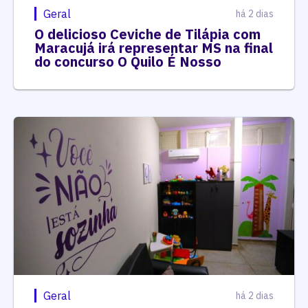
Geral
há 2 dias
O delicioso Ceviche de Tilápia com
Maracujá irá representar MS na final
do concurso O Quilo É Nosso
Geral
há 2 dias