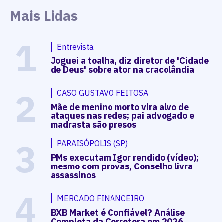
Mais Lidas
1
Entrevista
Joguei a toalha, diz diretor de 'Cidade
de Deus' sobre ator na cracolândia
2
CASO GUSTAVO FEITOSA
Mãe de menino morto vira alvo de
ataques nas redes; pai advogado e
madrasta são presos
3
PARAISÓPOLIS (SP)
PMs executam Igor rendido (vídeo);
mesmo com provas, Conselho livra
assassinos
4
MERCADO FINANCEIRO
BXB Market é Confiável? Análise
Completa da Corretora em 2026