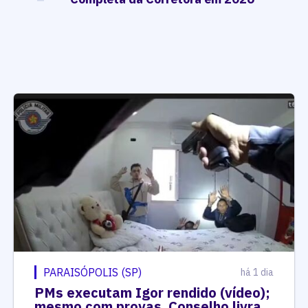
PARAISÓPOLIS (SP)
há 1 dia
PMs executam Igor rendido (vídeo);
mesmo com provas, Conselho livra