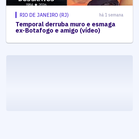
RIO DE JANEIRO (RJ)
há 1 semana
Temporal derruba muro e esmaga
ex-Botafogo e amigo (vídeo)
executando carrega_noticias_json()