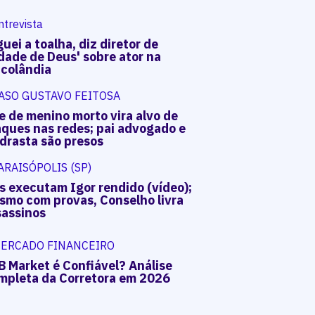
ntrevista
uei a toalha, diz diretor de
dade de Deus' sobre ator na
acolândia
ASO GUSTAVO FEITOSA
e de menino morto vira alvo de
aques nas redes; pai advogado e
drasta são presos
ARAISÓPOLIS (SP)
s executam Igor rendido (vídeo);
smo com provas, Conselho livra
sassinos
ERCADO FINANCEIRO
B Market é Confiável? Análise
mpleta da Corretora em 2026