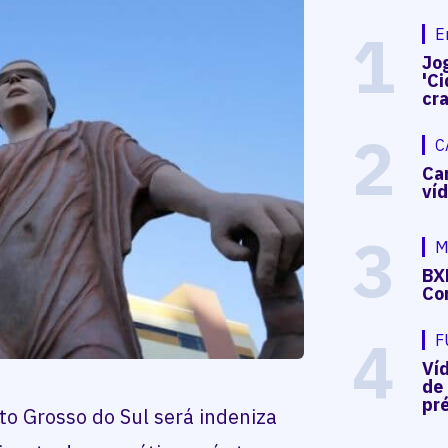
1
E
Jog
'Ci
cr
2
C
Ca
ví
3
M
BX
Co
4
F
Ví
de
pré
 Grosso do Sul será indeniza