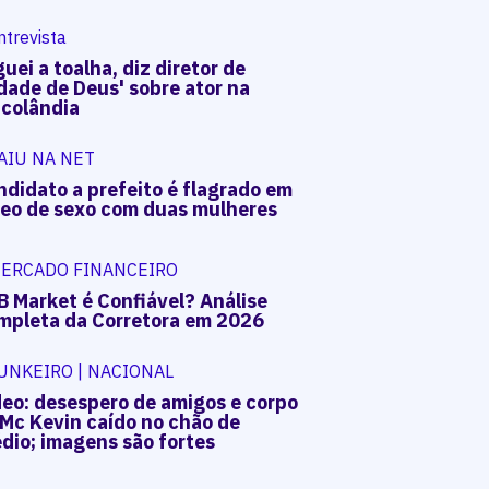
ntrevista
uei a toalha, diz diretor de
dade de Deus' sobre ator na
acolândia
AIU NA NET
ndidato a prefeito é flagrado em
deo de sexo com duas mulheres
ERCADO FINANCEIRO
B Market é Confiável? Análise
mpleta da Corretora em 2026
UNKEIRO | NACIONAL
deo: desespero de amigos e corpo
 Mc Kevin caído no chão de
dio; imagens são fortes