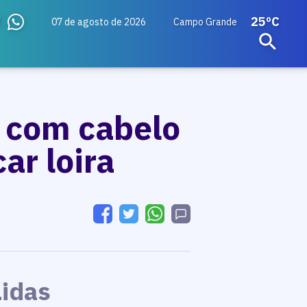
25ºC
07 de agosto de 2026
Campo Grande
r com cabelo
ar loira
Lidas