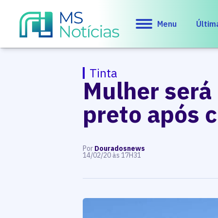
Menu
Últim
Tinta
Mulher será 
preto após c
Por
Douradosnews
14/02/20 às 17H31