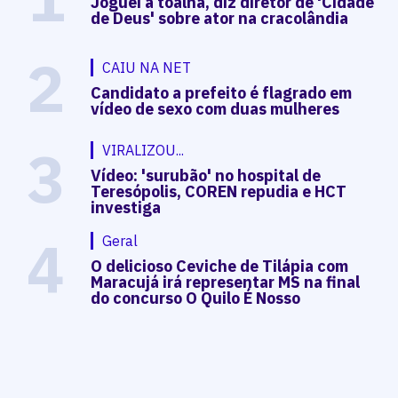
Joguei a toalha, diz diretor de 'Cidade
de Deus' sobre ator na cracolândia
2
CAIU NA NET
Candidato a prefeito é flagrado em
vídeo de sexo com duas mulheres
3
VIRALIZOU...
Vídeo: 'surubão' no hospital de
Teresópolis, COREN repudia e HCT
investiga
4
Geral
O delicioso Ceviche de Tilápia com
Maracujá irá representar MS na final
do concurso O Quilo É Nosso