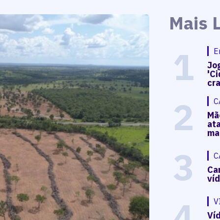
Mais 
1
E
Jog
'Ci
cr
2
C
Mã
at
ma
3
C
Ca
ví
4
V
Víd