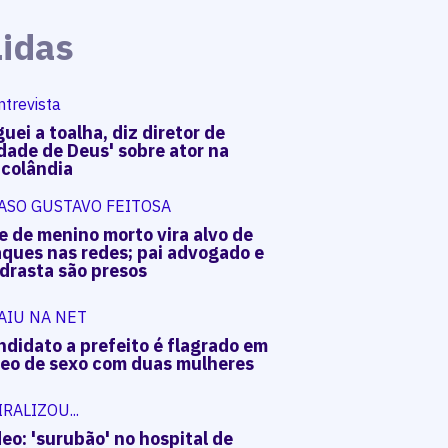
Lidas
ntrevista
uei a toalha, diz diretor de
dade de Deus' sobre ator na
acolândia
ASO GUSTAVO FEITOSA
e de menino morto vira alvo de
aques nas redes; pai advogado e
drasta são presos
AIU NA NET
ndidato a prefeito é flagrado em
deo de sexo com duas mulheres
IRALIZOU...
eo: 'surubão' no hospital de