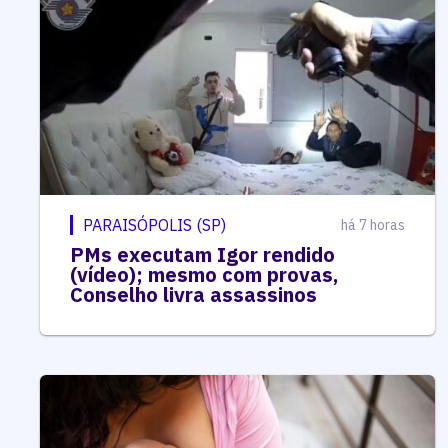
PARAISÓPOLIS (SP)
há 7 horas
PMs executam Igor rendido
(vídeo); mesmo com provas,
Conselho livra assassinos