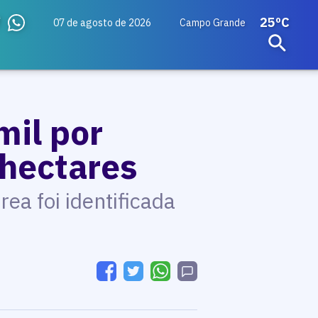
25ºC
07 de agosto de 2026
Campo Grande
mil por
hectares
ea foi identificada