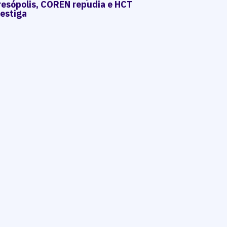
resópolis, COREN repudia e HCT
vestiga