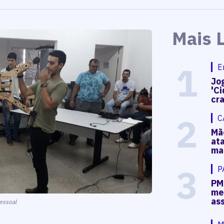
Mais 
1
E
Jog
'Ci
cr
2
C
Mã
at
ma
3
P
PM
me
as
essoal