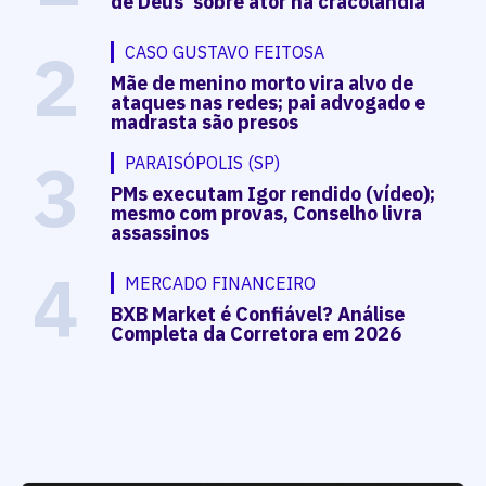
de Deus' sobre ator na cracolândia
2
CASO GUSTAVO FEITOSA
Mãe de menino morto vira alvo de
ataques nas redes; pai advogado e
madrasta são presos
3
PARAISÓPOLIS (SP)
PMs executam Igor rendido (vídeo);
mesmo com provas, Conselho livra
assassinos
4
MERCADO FINANCEIRO
BXB Market é Confiável? Análise
Completa da Corretora em 2026