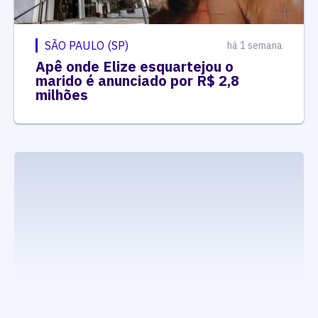
SÃO PAULO (SP)
há 1 semana
Apê onde Elize esquartejou o
marido é anunciado por R$ 2,8
milhões
executando carrega_noticias_json()