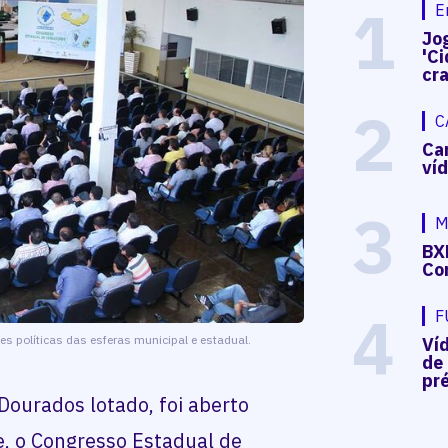
1
E
Jog
'Ci
cr
2
C
Ca
ví
3
M
BX
Co
4
F
es políticas das esferas municipal e estadual.
Ví
de
pré
Dourados lotado, foi aberto
e, o Congresso Estadual de