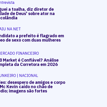
ntrevista
uei a toalha, diz diretor de
dade de Deus' sobre ator na
acolândia
AIU NA NET
ndidato a prefeito é flagrado em
deo de sexo com duas mulheres
ERCADO FINANCEIRO
B Market é Confiável? Análise
mpleta da Corretora em 2026
UNKEIRO | NACIONAL
deo: desespero de amigos e corpo
 Mc Kevin caído no chão de
dio; imagens são fortes