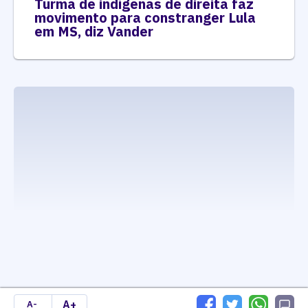
Turma de indígenas de direita faz
movimento para constranger Lula
em MS, diz Vander
executando carrega_noticias_json()
A+
A-