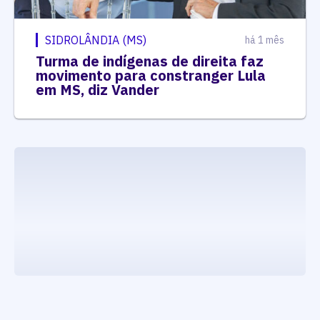
SIDROLÂNDIA (MS)
há 1 mês
Turma de indígenas de direita faz
movimento para constranger Lula
em MS, diz Vander
executando carrega_noticias_json()