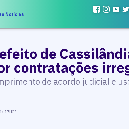
as Notícias
efeito de Cassilândi
or contratações irre
primento de acordo judicial e us
 às 17H03