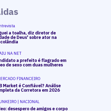
Lidas
ntrevista
uei a toalha, diz diretor de
dade de Deus' sobre ator na
acolândia
AIU NA NET
ndidato a prefeito é flagrado em
deo de sexo com duas mulheres
ERCADO FINANCEIRO
B Market é Confiável? Análise
mpleta da Corretora em 2026
UNKEIRO | NACIONAL
deo: desespero de amigos e corpo