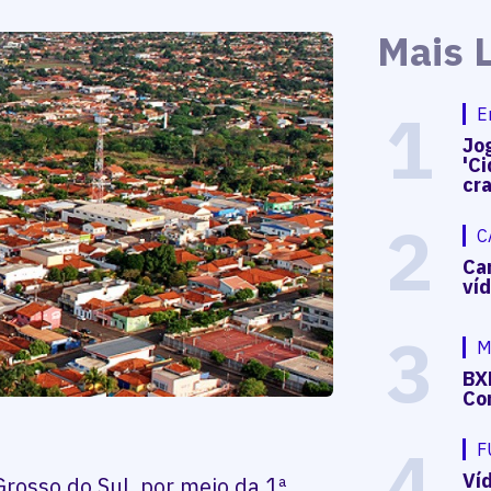
Mais 
1
E
Jog
'Ci
cr
2
C
Ca
ví
3
M
BX
Co
4
F
Ví
Grosso do Sul, por meio da 1ª