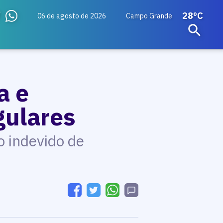
28ºC
06 de agosto de 2026
Campo Grande
a e
gulares
o indevido de