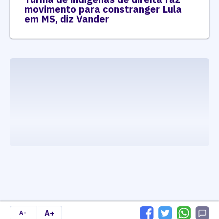
movimento para constranger Lula
em MS, diz Vander
executando carrega_noticias_json()
A+
A-