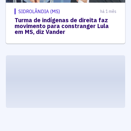
SIDROLÂNDIA (MS)
há 1 mês
Turma de indígenas de direita faz
movimento para constranger Lula
em MS, diz Vander
executando carrega_noticias_json()