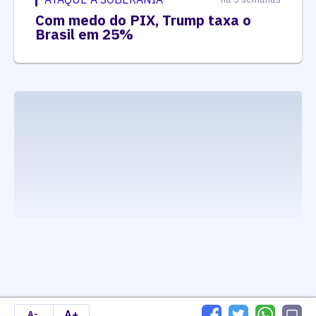
Com medo do PIX, Trump taxa o
Brasil em 25%
executando carrega_noticias_json()
A+
A-