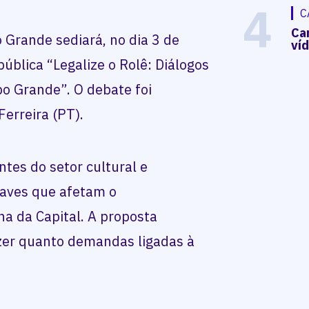
4
C
Ca
Grande sediará, no dia 3 de
ví
ública “Legalize o Rolê: Diálogos
o Grande”. O debate foi
Ferreira (PT).
ntes do setor cultural e
raves que afetam o
a da Capital. A proposta
zer quanto demandas ligadas à