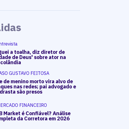
Lidas
ntrevista
uei a toalha, diz diretor de
dade de Deus' sobre ator na
acolândia
ASO GUSTAVO FEITOSA
e de menino morto vira alvo de
aques nas redes; pai advogado e
drasta são presos
ERCADO FINANCEIRO
B Market é Confiável? Análise
mpleta da Corretora em 2026