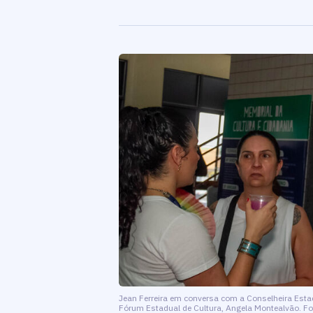
Jean Ferreira em conversa com a Conselheira Estad
Fórum Estadual de Cultura, Angela Montealvão. Fot