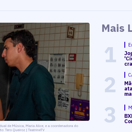
Mais 
1
E
Jog
'Ci
cr
2
C
Mã
at
ma
3
M
BX
Co
ual de Música, Maria Alice, e a coordenadora do
o: Tero Queiroz | TeatrineTV