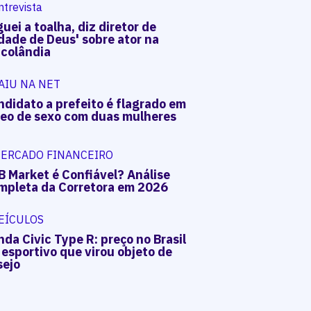
ntrevista
uei a toalha, diz diretor de
dade de Deus' sobre ator na
acolândia
AIU NA NET
ndidato a prefeito é flagrado em
deo de sexo com duas mulheres
ERCADO FINANCEIRO
B Market é Confiável? Análise
mpleta da Corretora em 2026
EÍCULOS
da Civic Type R: preço no Brasil
 esportivo que virou objeto de
sejo