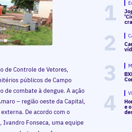
1
E
Jog
'Ci
cr
2
C
Ca
ví
3
M
ço de Controle de Vetores,
BX
mitérios públicos de Campo
Co
o de combate à dengue. A ação
4
V
maro – região oeste da Capital,
Hon
e o
 externa. De acordo com o
de
e, Ivandro Fonseca, uma equipe