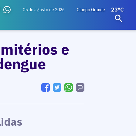
23ºC
05 de agosto de 2026
Campo Grande
emitérios e
 dengue
Lidas