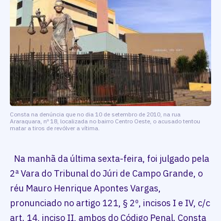
Consta na denúncia que no dia 10 de setembro de 2010, na rua
Araraquara, nº 18, localizada no bairro Centro Oeste, o acusado tentou
matar a tiros de revólver a vítima.
Na manhã da última sexta-feira, foi julgado pela
2ª Vara do Tribunal do Júri de Campo Grande, o
réu Mauro Henrique Apontes Vargas,
pronunciado no artigo 121, § 2º, incisos I e IV, c/c
art. 14, inciso II, ambos do Código Penal. Consta