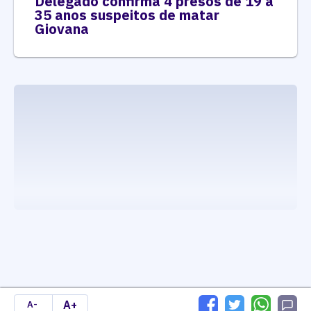
Delegado confirma 4 presos de 19 a
35 anos suspeitos de matar
Giovana
executando carrega_noticias_json()
A+
A-