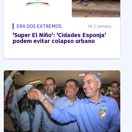
ERA DOS EXTREMOS
há 1 semana
'Super El Niño': 'Cidades Esponja'
podem evitar colapso urbano