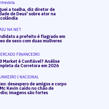
ntrevista
uei a toalha, diz diretor de
dade de Deus' sobre ator na
acolândia
AIU NA NET
ndidato a prefeito é flagrado em
deo de sexo com duas mulheres
ERCADO FINANCEIRO
B Market é Confiável? Análise
mpleta da Corretora em 2026
UNKEIRO | NACIONAL
deo: desespero de amigos e corpo
 Mc Kevin caído no chão de
dio; imagens são fortes