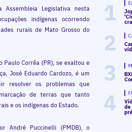
1
E
 Assembleia Legislativa nesta
Jog
'Ci
cupações indígenas ocorrendo
cr
ades rurais de Mato Grosso do
2
C
Ca
ví
 Paulo Corrêa (PR), se exaltou e
3
M
iça, José Eduardo Cardozo, é um
BX
Co
uir resolver os problemas que
4
F
marcação de terras que tanto
Ví
rais e os indígenas do Estado.
de
pré
r André Puccinelli (PMDB), o