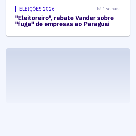
ELEIÇÕES 2026
há 1 semana
"Eleitoreiro", rebate Vander sobre
"fuga" de empresas ao Paraguai
executando carrega_noticias_json()