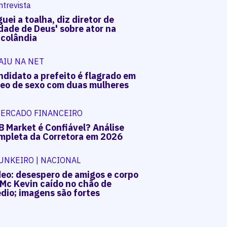
ntrevista
uei a toalha, diz diretor de
dade de Deus' sobre ator na
acolândia
AIU NA NET
ndidato a prefeito é flagrado em
deo de sexo com duas mulheres
ERCADO FINANCEIRO
B Market é Confiável? Análise
mpleta da Corretora em 2026
UNKEIRO | NACIONAL
deo: desespero de amigos e corpo
 Mc Kevin caído no chão de
dio; imagens são fortes