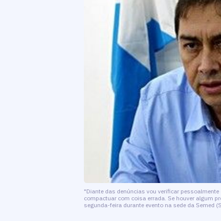
"Diante das denúncias vou verificar pessoalmente
compactuar com coisa errada. Se houver algum pro
segunda-feira durante evento na sede da Semed (S