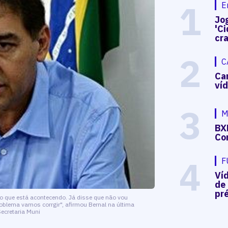
1
E
Jog
'Ci
cr
2
C
Ca
ví
3
M
BX
Co
4
F
Ví
de
pré
 o que está acontecendo. Já disse que não vou
blema vamos corrgir", afirmou Bernal na última
ecretaria Muni