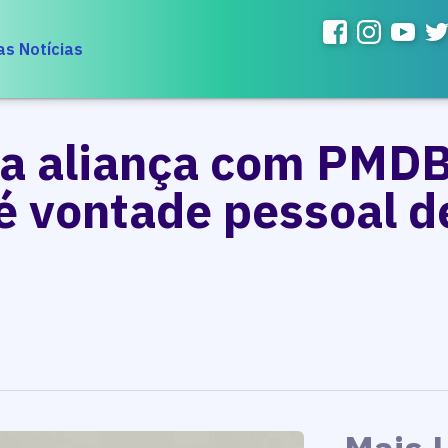
as Notícias
ta aliança com PMDB
 é vontade pessoal d