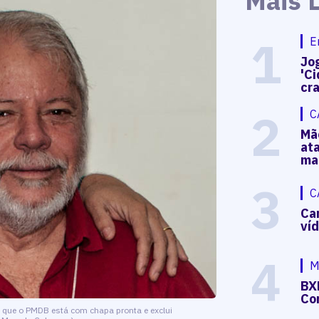
Mais 
1
E
Jog
'Ci
cr
2
C
Mã
at
ma
3
C
Ca
ví
4
M
BX
Co
ma que o PMDB está com chapa pronta e exclui