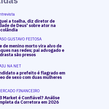
Lidas
ntrevista
uei a toalha, diz diretor de
dade de Deus' sobre ator na
acolândia
ASO GUSTAVO FEITOSA
e de menino morto vira alvo de
aques nas redes; pai advogado e
drasta são presos
AIU NA NET
ndidato a prefeito é flagrado em
deo de sexo com duas mulheres
ERCADO FINANCEIRO
B Market é Confiável? Análise
mpleta da Corretora em 2026