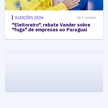
ELEIÇÕES 2026
há 1 semana
"Eleitoreiro", rebate Vander sobre
"fuga" de empresas ao Paraguai
executando carrega_noticias_json()