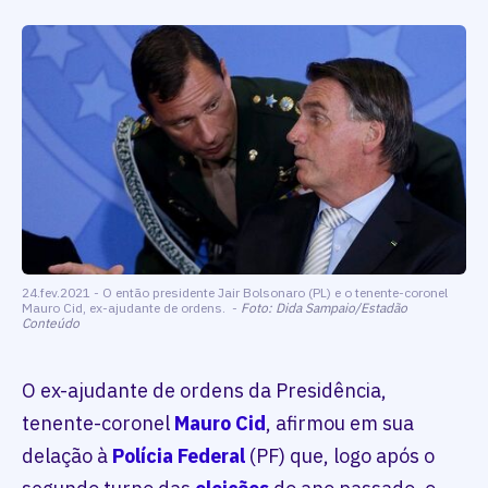
24.fev.2021 - O então presidente Jair Bolsonaro (PL) e o tenente-coronel
Mauro Cid, ex-ajudante de ordens. -
Foto: Dida Sampaio/Estadão
Conteúdo
O ex-ajudante de ordens da Presidência,
tenente-coronel
Mauro Cid
, afirmou em sua
delação à
Polícia Federal
(PF) que, logo após o